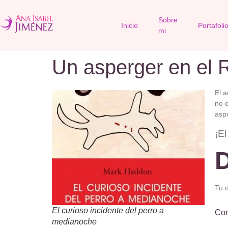
Sobre
Inicio
Portafoli
mi
Un asperger en el R
El a
no e
aspe
¡El
D
Tu d
El curioso incidente del perro a
Co
medianoche