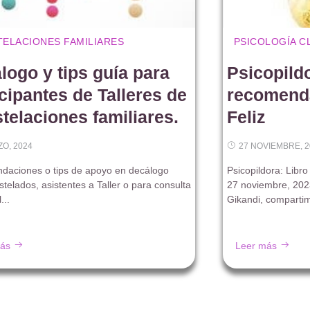
ELACIONES FAMILIARES
PSICOLOGÍA C
logo y tips guía para
Psicopildo
icipantes de Talleres de
recomenda
telaciones familiares.
Feliz
ZO, 2024
27 NOVIEMBRE, 2
aciones o tips de apoyo en decálogo
Psicopildora: Libr
telados, asistentes a Taller o para consulta
27 noviembre, 202
...
Gikandi, compartim
ás
Leer más