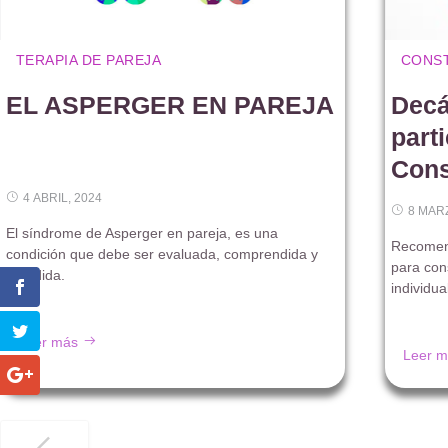
TERAPIA DE PAREJA
CONST
EL ASPERGER EN PAREJA
Decá
part
Cons
4 ABRIL, 2024
8 MAR
El síndrome de Asperger en pareja, es una
Recomend
condición que debe ser evaluada, comprendida y
para cons
atendida.
individual
Leer más
Leer m