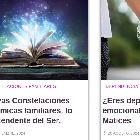
ELACIONES FAMILIARES
DEPENDENCIA
as Constelaciones
¿Eres dep
émicas familiares, lo
emocional
cendente del Ser.
Matices
TIEMBRE, 2024
20 AGOSTO, 2024