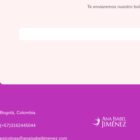
Te enviaremos nuestro bolet
Bogotá, Colombia.
(+57)3162445044
psicologa@anaisabeljimenez.com