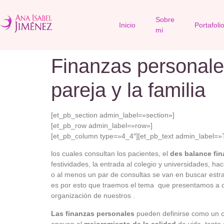
Sobre
Inicio
Portafoli
mi
Finanzas personale
pareja y la familia
[et_pb_section admin_label=»section»]
[et_pb_row admin_label=»row»]
[et_pb_column type=»4_4″][et_pb_text admin_label=»T
los cuales consultan los pacientes, el
des balance fin
festividades, la entrada al colegio y universidades, h
o al menos un par de consultas se van en buscar estr
es por esto que traemos el tema que presentamos a co
organización de nuestros .
Las finanzas personales
pueden definirse como un c
apoyan el
mejoramiento de la calidad
de vida, tanto 