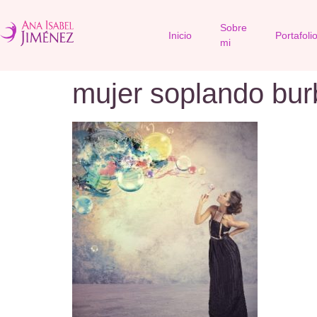
Sobre
Inicio
Portafoli
mi
mujer soplando bur