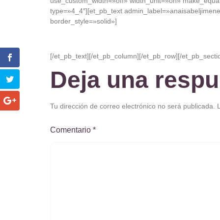
use_custom_width=»off» width_unit=»on» make_equal
type=»4_4″][et_pb_text admin_label=»anaisabeljimene
border_style=»solid»]
[/et_pb_text][/et_pb_column][/et_pb_row][/et_pb_secti
Deja una respu
Tu dirección de correo electrónico no será publicada.
Comentario
*