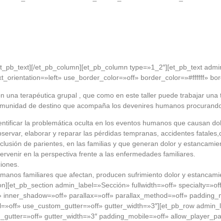
et_pb_text][/et_pb_column][et_pb_column type=»1_2″][et_pb_text admi
xt_orientation=»left» use_border_color=»off» border_color=»#ffffff» bor
n una terapéutica grupal , que como en este taller puede trabajar una
munidad de destino que acompaña los devenires humanos procurando 
entificar la problemática oculta en los eventos humanos que causan dolo
servar, elaborar y reparar las pérdidas tempranas, accidentes fatales
clusión de parientes, en las familias y que generan dolor y estancamie
tervenir en la perspectiva frente a las enfermedades familiares.
ciones.
humanos familiares que afectan, producen sufrimiento dolor y estancami
ion][et_pb_section admin_label=»Sección» fullwidth=»off» specialty=»o
 inner_shadow=»off» parallax=»off» parallax_method=»off» padding_m
»off» use_custom_gutter=»off» gutter_width=»3″][et_pb_row admin_la
gutter=»off» gutter_width=»3″ padding_mobile=»off» allow_player_pa