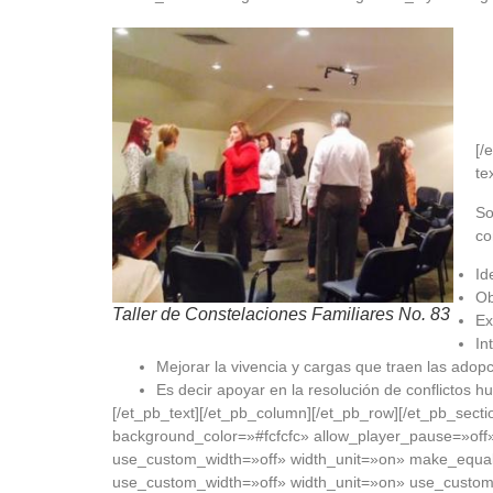
[/
te
So
co
Id
Ob
Taller de Constelaciones Familiares No. 83
Ex
In
Mejorar la vivencia y cargas que traen las adop
Es decir apoyar en la resolución de conflictos 
[/et_pb_text][/et_pb_column][/et_pb_row][/et_pb_sect
background_color=»#fcfcfc» allow_player_pause=»off»
use_custom_width=»off» width_unit=»on» make_equal=
use_custom_width=»off» width_unit=»on» use_custom_