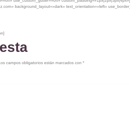
=»off» use_custom_gutter=»off» custom_padding=»1px|2px|3px|4px»]
z.com» background_layout=»dark» text_orientation=»left» use_border_c
on]
esta
Los campos obligatorios están marcados con
*