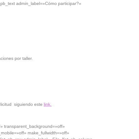
pb_text admin_label=»Cómo participar?»
ciones por taller.
olicitud siguiendo este
link.
ff» transparent_background=»off»
mobile=»off» make_fullwidth=»off»