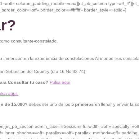
_1=»off» column_padding_mobile=»on»][et_pb_column type=»4_4″][et_
_border_color=»off» border_color=»#ffffff» border_style=»solid»]
ar?
como consultante-constelado.
a la inmersión en la experiencia de constelaciones Al menos tres constela
an Sebastián del Country (cra 16 No 82 74)
para Consultar tu caso?
Pulsa aquí
lsa aquí.
ón de 15.000?
debes ser uno de los
5 primeros
en llenar y enviar la s
ion][et_pb_section admin_label=»Sección» fullwidth=»off» specialty=»o
» inner_shadow=»off» parallax=»off» parallax_method=»off» padding_