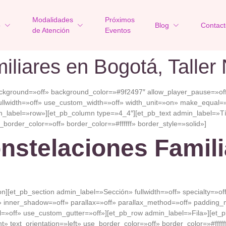
Modalidades
Próximos
o
Blog
Contact
de Atención
Eventos
liares en Bogotá, Taller
ackground=»off» background_color=»#9f2497″ allow_player_pause=»off
llwidth=»off» use_custom_width=»off» width_unit=»on» make_equal=»
label=»row»][et_pb_column type=»4_4″][et_pb_text admin_label=»Títu
border_color=»off» border_color=»#ffffff» border_style=»solid»]
nstelaciones Famili
ion][et_pb_section admin_label=»Sección» fullwidth=»off» specialty=»o
 inner_shadow=»off» parallax=»off» parallax_method=»off» padding_m
»off» use_custom_gutter=»off»][et_pb_row admin_label=»Fila»][et_p
 text_orientation=»left» use_border_color=»off» border_color=»#fffff