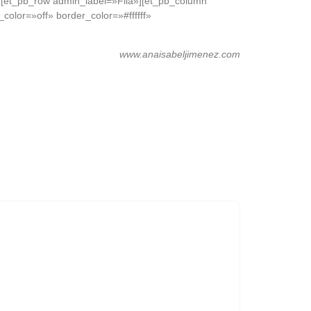
[et_pb_row admin_label=»Fila»][et_pb_column
olor=»off» border_color=»#ffffff»
www.anaisabeljimenez.com