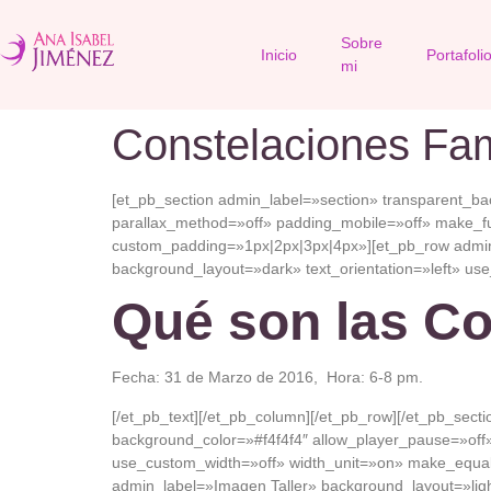
Sobre
Inicio
Portafoli
mi
Constelaciones Fami
[et_pb_section admin_label=»section» transparent_b
parallax_method=»off» padding_mobile=»off» make_fu
custom_padding=»1px|2px|3px|4px»][et_pb_row admin_
background_layout=»dark» text_orientation=»left» use_
Qué son las Co
Fecha: 31 de Marzo de 2016, Hora: 6-8 pm.
[/et_pb_text][/et_pb_column][/et_pb_row][/et_pb_sect
background_color=»#f4f4f4″ allow_player_pause=»off»
use_custom_width=»off» width_unit=»on» make_equal=
admin_label=»Imagen Taller» background_layout=»light»