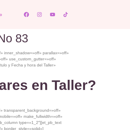
o
 No 83
» inner_shadow=»off» parallax=»off»
off» use_custom_gutter=»off»
lo y Fecha y hora del Taller»
ares en Taller?
ff» transparent_background=»off»
obile=»off» make_fullwidth=»off»
b_column type=»1_2″][et_pb_text
f» border_style=»solid»]