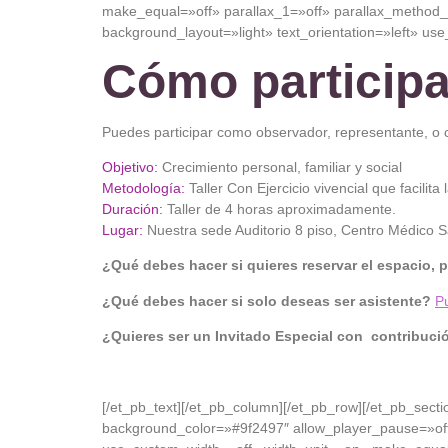
make_equal=»off» parallax_1=»off» parallax_method
background_layout=»light» text_orientation=»left» use
Cómo particip
Puedes participar como observador, representante, o 
Objetivo:
Crecimiento personal, familiar y social
Metodología:
Taller Con Ejercicio vivencial que facilit
Duración:
Taller de 4 horas aproximadamente.
Lugar:
Nuestra sede Auditorio 8 piso, Centro Médico S
¿Qué debes hacer si quieres reservar el espacio, 
¿Qué debes hacer si solo deseas ser asistente?
Pu
¿Quieres ser un Invitado Especial con contribuci
[/et_pb_text][/et_pb_column][/et_pb_row][/et_pb_sect
background_color=»#9f2497″ allow_player_pause=»off