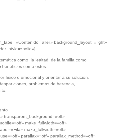
n_label=»Contenido Taller» background_layout=»light»
der_style=»solid»]
 temática como la lealtad de la familia como
beneficios como estos:
r físico o emocional y orientar a su solución.
,despariciones, problemas de herencia,
nto.
ento
ff» transparent_background=»off»
obile=»off» make_fullwidth=»off»
bel=»Fila» make_fullwidth=»off»
use=»off» parallax=»off» parallax_method=»off»