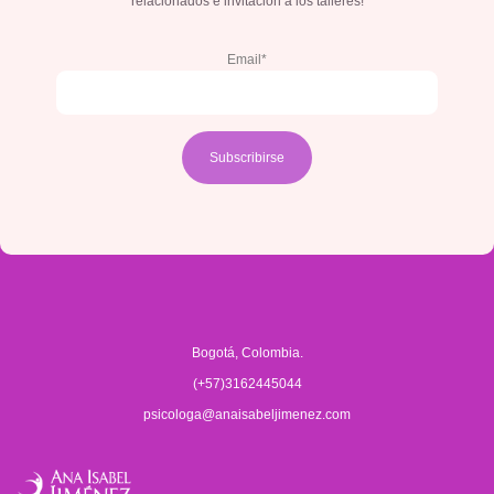
relacionados e invitación a los talleres!
Email*
Bogotá, Colombia.
(+57)3162445044
psicologa@anaisabeljimenez.com