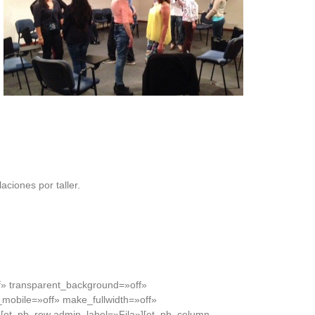
aciones por taller.
ff» transparent_background=»off»
mobile=»off» make_fullwidth=»off»
[et_pb_row admin_label=»Fila»][et_pb_column