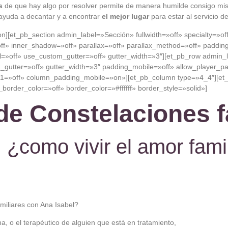
s
de que hay algo por resolver permite de manera humilde consigo mi
yuda a decantar y a encontrar
el mejor lugar
para estar al servicio de
ion][et_pb_section admin_label=»Sección» fullwidth=»off» specialty=»o
» inner_shadow=»off» parallax=»off» parallax_method=»off» padding
»off» use_custom_gutter=»off» gutter_width=»3″][et_pb_row admin_la
gutter=»off» gutter_width=»3″ padding_mobile=»off» allow_player_pa
1=»off» column_padding_mobile=»on»][et_pb_column type=»4_4″][et_p
_border_color=»off» border_color=»#ffffff» border_style=»solid»]
 de Constelaciones f
, ¿como vivir el amor fami
amiliares
con Ana Isabel?
a, o el
terapéutico de
alguien
que
está
en
tratamiento
,