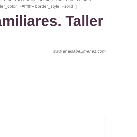
r_color=»#ffffff» border_style=»solid»]
miliares. Taller
www.anaisabeljimenez.com