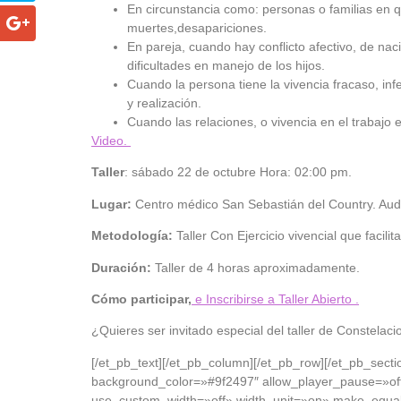
En
circunstancia
como
: personas o
familias
en
q
muertes
,
desapariciones
.
En
pareja
,
cuando
hay
conflicto
afectivo
, de
nac
dificultades
en
manejo
de los
hijos
.
Cuando
la persona
tiene
la
vivencia
fracaso
,
inf
y
realización
.
Cuando
las
relaciones
, o
vivencia
en el
trabajo
Video.
Taller
: sábado 22 de octubre Hora: 02:00 pm.
Lugar:
Centro médico San Sebastián del Country. Audi
Metodología:
Taller Con Ejercicio vivencial que facili
Duración:
Taller de 4 horas aproximadamente.
Cómo participar,
e Inscribirse a Taller Abierto .
¿Quieres ser invitado especial del taller de Constelac
[/et_pb_text][/et_pb_column][/et_pb_row][/et_pb_sect
background_color=»#9f2497″ allow_player_pause=»off
use_custom_width=»off» width_unit=»on» make_equal