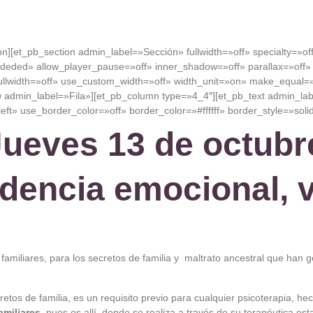
on][et_pb_section admin_label=»Sección» fullwidth=»off» specialty=»of
deded» allow_player_pause=»off» inner_shadow=»off» parallax=»off»
llwidth=»off» use_custom_width=»off» width_unit=»on» make_equal=»
w admin_label=»Fila»][et_pb_column type=»4_4″][et_pb_text admin_la
left» use_border_color=»off» border_color=»#ffffff» border_style=»soli
 Jueves 13 de octubr
dencia emocional, v
amiliares, para los secretos de familia y maltrato ancestral que han 
retos de familia, es un requisito previo para cualquier psicoterapia, h
amiliares
, pues es allí, donde se realiza a través de su terapéutica es