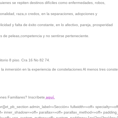
uienes
se
repiten
destinos
difíciles
como
enfermedades
,
robos
,
ionalidad
,
raza
,o credos, en la
separaciones
,
adopciones
y
elicidad
y
falta
de
éxito
constante
, en lo
afectivo
,
pareja
,
prosperidad
es
de
peleas
,
competencia
y no
sentirse
perteneciente
.
torio 8 piso. Cra 16 No 82 74.
ta la inmersión en la experiencia de constelaciones Al menos tres constel
iones Familiares? Inscríbete
aquí.
ion][et_pb_section admin_label=»Sección» fullwidth=»off» specialty=»o
» inner_shadow=»off» parallax=»off» parallax_method=»off» padding_
=»off» use_custom_gutter=»off» custom_padding=»1px|2px|3px|4px»]