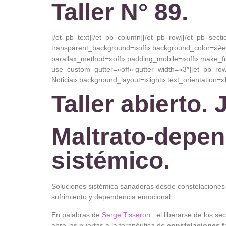
Taller N° 89.
[/et_pb_text][/et_pb_column][/et_pb_row][/et_pb_secti
transparent_background=»off» background_color=»#e
parallax_method=»off» padding_mobile=»off» make_fu
use_custom_gutter=»off» gutter_width=»3″][et_pb_ro
Noticia» background_layout=»light» text_orientation=»
Taller abierto.
Maltrato-depen
sistémico.
Soluciones sistémica sanadoras desde constelaciones f
sufrimiento y dependencia emocional.
En palabras de
Serge Tisseron
el liberarse de los sec
abre las puertas a la terapéutica de
constelaciones f