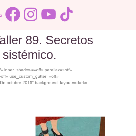
o
aller 89. Secretos
 sistémico.
» inner_shadow=»off» parallax=»off»
off» use_custom_gutter=»off»
 De octubre 2016″ background_layout=»dark»