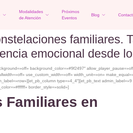
Modalidades
Próximos
o
Blog
Contact
de Atención
Eventos
nstelaciones familiares. T
encia emocional desde lo
ackground=»off» background_color=»#9f2497″ allow_player_pause=»off
llwidth=»off» use_custom_width=»off» width_unit=»on» make_equal=»
_label=»row»][et_pb_column type=»4_4″][et_pb_text admin_label=»9
color=»#ffffff» border_style=»solid»]
 Familiares en