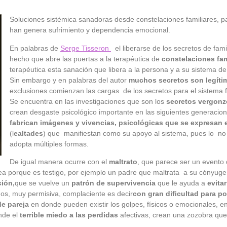
Soluciones sistémica sanadoras desde constelaciones familiares, pa
han genera sufrimiento y dependencia emocional.
En palabras de
Serge Tisseron
el liberarse de los secretos de famil
hecho que abre las puertas a la terapéutica de
constelaciones fam
terapéutica esta sanación que libera a la persona y a su sistema de
Sin embargo y en palabras del autor
muchos secretos son legíti
exclusiones comienzan las cargas de los secretos para el sistema fa
Se encuentra en las investigaciones que son los
secretos vergonz
crean desgaste psicológico importante en las siguientes generacion
fabrican imágenes y vivencias, psicológicas que se expresan
(l
ealtades
) que manifiestan como su apoyo al sistema, pues lo n
adopta múltiples formas.
De igual manera ocurre con el
maltrato
, que parece ser un evento
a porque es testigo, por ejemplo un padre que maltrata a su cónyuge
ción,
que se vuelve un
patrón de supervivencia
que le ayuda a
evita
os, muy permisiva, complaciente es decir
con gran dificultad para po
de pareja
en donde pueden existir los golpes, físicos o emocionales, e
nde el
terrible miedo a las perdidas
afectivas, crean una zozobra que i