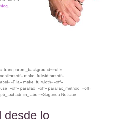
 blog.
ff» transparent_background=»off»
obile=»off» make_fullwidth=»off»
bel=»Fila» make_fullwidth=»off»
use=»off» parallax=»off» parallax_method=»off»
pb_text admin_label=»Segunda Noticia»
 desde lo