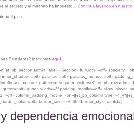
que el secreto y el maltrato ha impuesto…
Continua leyendo en nuestro
orio 8 piso.
iones Familiares? Inscríbete
aquí.
ion][et_pb_section admin_label=»Sección» fullwidth=»off» specialty=»o
 inner_shadow=»off» parallax=»off» parallax_method=»off» padding_m
»off» use_custom_gutter=»off» gutter_width=»3″][et_pb_row admin_la
gutter=»off» gutter_width=»3″ padding_mobile=»off» allow_player_pa
_1=»off» column_padding_mobile=»on»][et_pb_column type=»4_4″][et_
_border_color=»off» border_color=»#ffffff» border_style=»solid»]
s y dependencia emocional