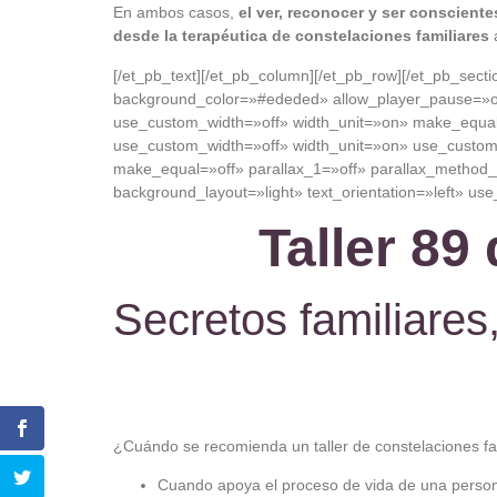
En ambos casos,
el ver, reconocer y ser consciente
desde la terapéutica de constelaciones familiares
a
[/et_pb_text][/et_pb_column][/et_pb_row][/et_pb_sect
background_color=»#ededed» allow_player_pause=»off
use_custom_width=»off» width_unit=»on» make_equal=
use_custom_width=»off» width_unit=»on» use_custom_
make_equal=»off» parallax_1=»off» parallax_method_
background_layout=»light» text_orientation=»left» use
Taller 89
Secretos familiares
¿
Cuándo
se
recomienda
un taller de
constelaciones
f
Cuando
apoya
el
proceso
de
vida
de
una
person