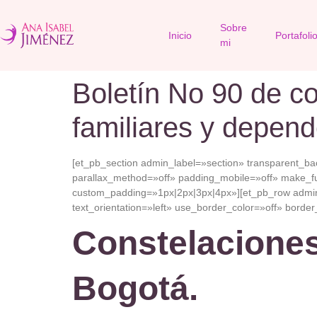
Sobre
Inicio
Portafoli
mi
Boletín No 90 de co
familiares y depend
[et_pb_section admin_label=»section» transparent_b
parallax_method=»off» padding_mobile=»off» make_fu
custom_padding=»1px|2px|3px|4px»][et_pb_row admin
text_orientation=»left» use_border_color=»off» border_
Constelaciones
Bogotá.