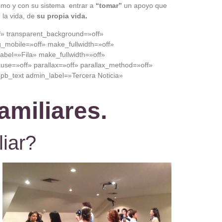
smo y con su sistema entrar a
“tomar”
un apoyo que
 la vida, de
su propia vida.
ff» transparent_background=»off»
_mobile=»off» make_fullwidth=»off»
bel=»Fila» make_fullwidth=»off»
use=»off» parallax=»off» parallax_method=»off»
b_text admin_label=»Tercera Noticia»
amiliares.
liar?