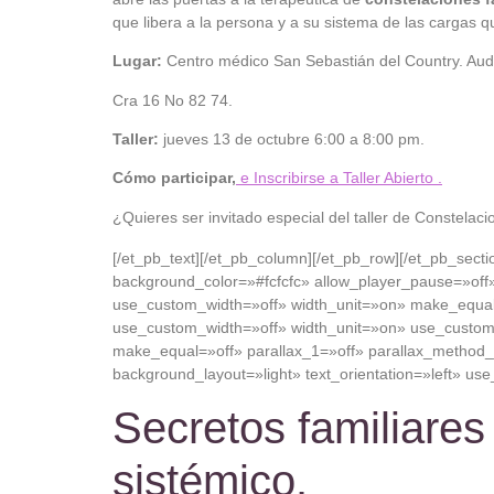
que libera a la persona y a su sistema de las cargas 
Lugar:
Centro médico San Sebastián del Country. Audit
Cra 16 No 82 74.
Taller:
jueves 13 de octubre 6:00 a 8:00 pm.
Cómo participar,
e Inscribirse a Taller Abierto .
¿Quieres ser invitado especial del taller de Constelac
[/et_pb_text][/et_pb_column][/et_pb_row][/et_pb_sect
background_color=»#fcfcfc» allow_player_pause=»off»
use_custom_width=»off» width_unit=»on» make_equal=
use_custom_width=»off» width_unit=»on» use_custom_
make_equal=»off» parallax_1=»off» parallax_method
background_layout=»light» text_orientation=»left» use
Secretos familiare
sistémico.