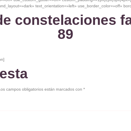
d_layout=»dark» text_orientation=»left» use_border_color=»off» borde
e constelaciones fa
89
on]
esta
Los campos obligatorios están marcados con
*