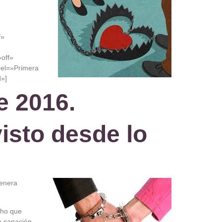
f»
off»
bel=»Primera
d»]
e 2016.
isto desde lo
genera
echo que
ta sanación