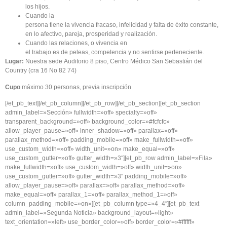
los
hijos
.
Cuando
la
persona
tiene
la
vivencia
fracaso
,
infelicidad
y
falta
de
éxito
constante
,
en lo
afectivo
,
pareja
,
prosperidad
y
realización
.
Cuando
las
relaciones
, o
vivencia
en
el
trabajo
es
de
peleas
,
competencia
y no
sentirse
perteneciente
.
Lugar:
Nuestra
sede
Auditorio
8
piso
, Centro
Médico
San
Sebastián
del
Country (
cra
16 No 82 74)
Cupo
máximo
30 personas,
previa
inscripción
[/et_pb_text][/et_pb_column][/et_pb_row][/et_pb_section][et_pb_section
admin_label=»Sección» fullwidth=»off» specialty=»off»
transparent_background=»off» background_color=»#fcfcfc»
allow_player_pause=»off» inner_shadow=»off» parallax=»off»
parallax_method=»off» padding_mobile=»off» make_fullwidth=»off»
use_custom_width=»off» width_unit=»on» make_equal=»off»
use_custom_gutter=»off» gutter_width=»3″][et_pb_row admin_label=»Fila»
make_fullwidth=»off» use_custom_width=»off» width_unit=»on»
use_custom_gutter=»off» gutter_width=»3″ padding_mobile=»off»
allow_player_pause=»off» parallax=»off» parallax_method=»off»
make_equal=»off» parallax_1=»off» parallax_method_1=»off»
column_padding_mobile=»on»][et_pb_column type=»4_4″][et_pb_text
admin_label=»Segunda Noticia» background_layout=»light»
text_orientation=»left» use_border_color=»off» border_color=»#ffffff»