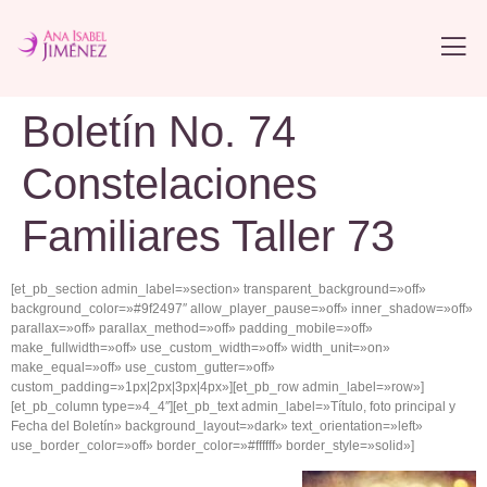
Boletín No. 74
Constelaciones
Familiares Taller 73
[et_pb_section admin_label=»section» transparent_background=»off»
background_color=»#9f2497″ allow_player_pause=»off» inner_shadow=»off»
parallax=»off» parallax_method=»off» padding_mobile=»off»
make_fullwidth=»off» use_custom_width=»off» width_unit=»on»
make_equal=»off» use_custom_gutter=»off»
custom_padding=»1px|2px|3px|4px»][et_pb_row admin_label=»row»]
[et_pb_column type=»4_4″][et_pb_text admin_label=»Título, foto principal y
Fecha del Boletín» background_layout=»dark» text_orientation=»left»
use_border_color=»off» border_color=»#ffffff» border_style=»solid»]