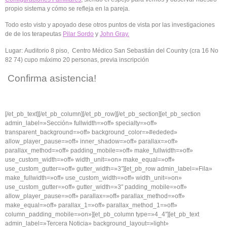
propio sistema y cómo se refleja en la pareja.
Todo
esto
visto
y
apoyado
dese
otros
puntos
de vista
por
las
investigaciones
de de los
terapeutas
Pilar
Sordo
y
John Gray.
Lugar:
Auditorio
8
piso
, Centro
Médico
San
Sebastián
del Country (
cra
16 No
82 74)
cupo
máximo
20 personas,
previa
inscripción
Confirma
asistencia!
[/et_pb_text][/et_pb_column][/et_pb_row][/et_pb_section][et_pb_section
admin_label=»Sección» fullwidth=»off» specialty=»off»
transparent_background=»off» background_color=»#ededed»
allow_player_pause=»off» inner_shadow=»off» parallax=»off»
parallax_method=»off» padding_mobile=»off» make_fullwidth=»off»
use_custom_width=»off» width_unit=»on» make_equal=»off»
use_custom_gutter=»off» gutter_width=»3″][et_pb_row admin_label=»Fila»
make_fullwidth=»off» use_custom_width=»off» width_unit=»on»
use_custom_gutter=»off» gutter_width=»3″ padding_mobile=»off»
allow_player_pause=»off» parallax=»off» parallax_method=»off»
make_equal=»off» parallax_1=»off» parallax_method_1=»off»
column_padding_mobile=»on»][et_pb_column type=»4_4″][et_pb_text
admin_label=»Tercera Noticia» background_layout=»light»