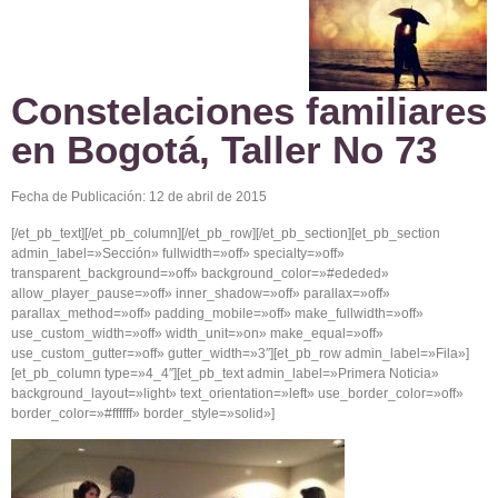
Constelaciones familiares
en Bogotá, Taller No 73
Fecha de Publicación: 12 de abril de 2015
[/et_pb_text][/et_pb_column][/et_pb_row][/et_pb_section][et_pb_section
admin_label=»Sección» fullwidth=»off» specialty=»off»
transparent_background=»off» background_color=»#ededed»
allow_player_pause=»off» inner_shadow=»off» parallax=»off»
parallax_method=»off» padding_mobile=»off» make_fullwidth=»off»
use_custom_width=»off» width_unit=»on» make_equal=»off»
use_custom_gutter=»off» gutter_width=»3″][et_pb_row admin_label=»Fila»]
[et_pb_column type=»4_4″][et_pb_text admin_label=»Primera Noticia»
background_layout=»light» text_orientation=»left» use_border_color=»off»
border_color=»#ffffff» border_style=»solid»]