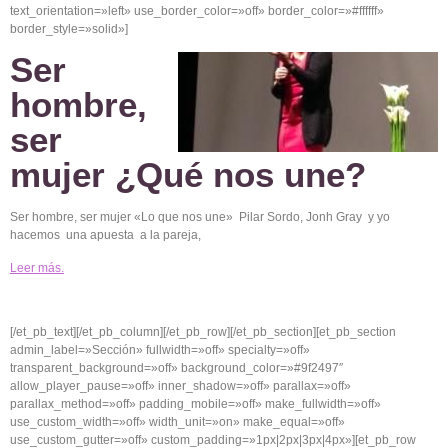
text_orientation=»left» use_border_color=»off» border_color=»#ffffff»
border_style=»solid»]
Ser
hombre,
ser
mujer ¿Qué nos une?
Ser
hombre,
ser
mujer
«Lo
que
nos
une
»
Pilar
Sordo
,
Jonh
Gray y
yo
hacemos
una
apuesta
a la
pareja
,
Leer
más
.
[/et_pb_text][/et_pb_column][/et_pb_row][/et_pb_section][et_pb_section
admin_label=»Sección» fullwidth=»off» specialty=»off»
transparent_background=»off» background_color=»#9f2497″
allow_player_pause=»off» inner_shadow=»off» parallax=»off»
parallax_method=»off» padding_mobile=»off» make_fullwidth=»off»
use_custom_width=»off» width_unit=»on» make_equal=»off»
use_custom_gutter=»off» custom_padding=»1px|2px|3px|4px»][et_pb_row