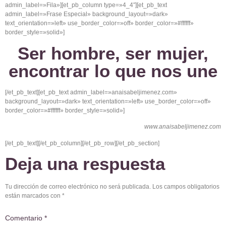
admin_label=»Fila»][et_pb_column type=»4_4″][et_pb_text
admin_label=»Frase Especial» background_layout=»dark»
text_orientation=»left» use_border_color=»off» border_color=»#ffffff»
border_style=»solid»]
Ser hombre, ser mujer,
encontrar lo que nos une
[/et_pb_text][et_pb_text admin_label=»anaisabeljimenez.com»
background_layout=»dark» text_orientation=»left» use_border_color=»off»
border_color=»#ffffff» border_style=»solid»]
www.anaisabeljimenez.com
[/et_pb_text][/et_pb_column][/et_pb_row][/et_pb_section]
Deja una respuesta
Tu dirección de correo electrónico no será publicada.
Los campos obligatorios
están marcados con
*
Comentario
*