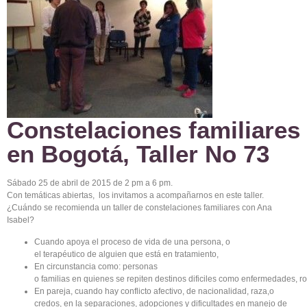
Constelaciones familiares
en Bogotá, Taller No 73
Sábado
25 de
abril
de 2015 de 2 pm a 6 pm.
Con
temáticas
abiertas
, los
invitamos
a
acompañarnos
en
este
taller.
¿
Cuándo
se
recomienda
un taller de
constelaciones
familiares
con Ana
Isabel?
Cuando
apoya
el
proceso
de
vida
de
una
persona, o
el
terapéutico
de
alguien
que
está
en
tratamiento
,
En
circunstancia
como
: personas
o
familias
en
quienes
se
repiten
destinos
dificiles
como
enfermedades
,
r
En
pareja
,
cuando
hay
conflicto
afectivo
, de
nacionalidad
,
raza
,o
credos, en la
separaciones
,
adopciones
y
dificultades
en
manejo
de