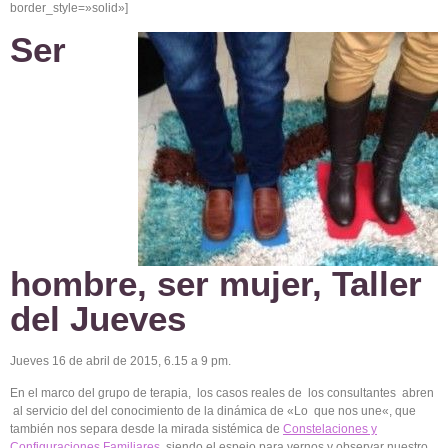
border_style=»solid»]
Ser
hombre, ser mujer, Taller
del Jueves
Jueves
16 de
abril
de 2015, 6.15 a 9 pm.
En el
marco
del
grupo
de
terapia
, los
casos
reales
de los
consultantes
abren
al
servicio
del del
conocimiento
de la
dinámica
de «Lo
que
nos
une
«,
que
también
nos
separa
desde
la
mirada
sistémica de
Constelaciones y
Configuraciones Familiares
, siendo el espejo para vernos y observar nuestro