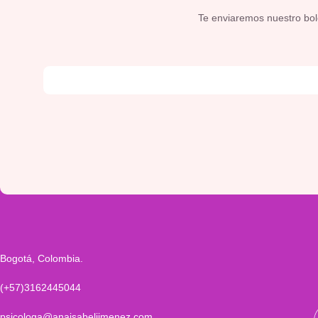
Te enviaremos nuestro bolet
Bogotá, Colombia.
(+57)3162445044
psicologa@anaisabeljimenez.com