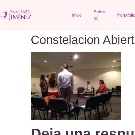
Sobre
Inicio
Portafoli
mi
Constelacion Abier
Deja una respu