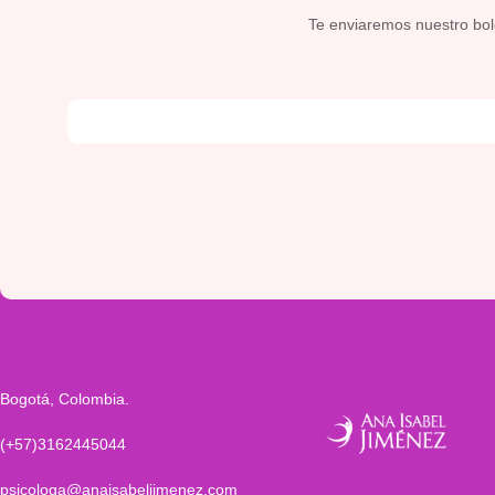
Te enviaremos nuestro bolet
Bogotá, Colombia.
(+57)3162445044
psicologa@anaisabeljimenez.com