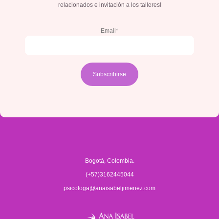
relacionados e invitación a los talleres!
Email*
Bogotá, Colombia.
(+57)3162445044
psicologa@anaisabeljimenez.com