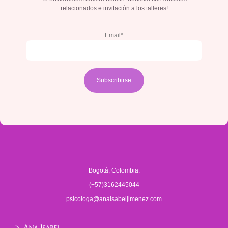
relacionados e invitación a los talleres!
Email*
Bogotá, Colombia.
(+57)3162445044
psicologa@anaisabeljimenez.com