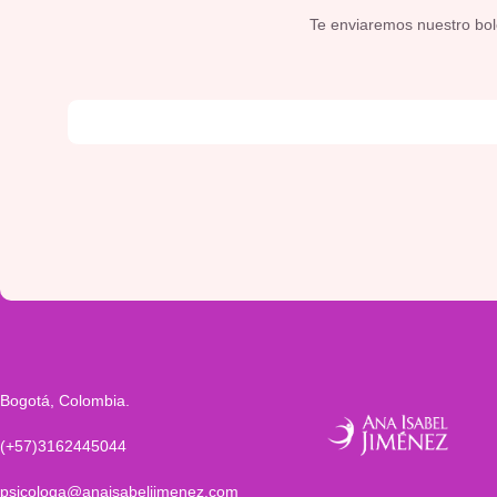
Te enviaremos nuestro bolet
Bogotá, Colombia.
(+57)3162445044
psicologa@anaisabeljimenez.com