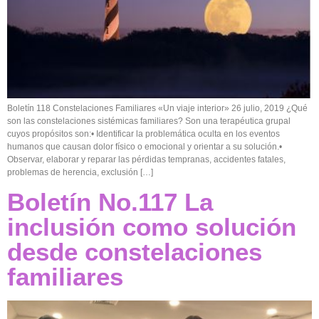
Boletín 118 Constelaciones Familiares «Un viaje interior» 26 julio, 2019 ¿Qué
son las constelaciones sistémicas familiares? Son una terapéutica grupal
cuyos propósitos son:• Identificar la problemática oculta en los eventos
humanos que causan dolor físico o emocional y orientar a su solución.•
Observar, elaborar y reparar las pérdidas tempranas, accidentes fatales,
problemas de herencia, exclusión […]
Boletín No.117 La
inclusión como solución
desde constelaciones
familiares