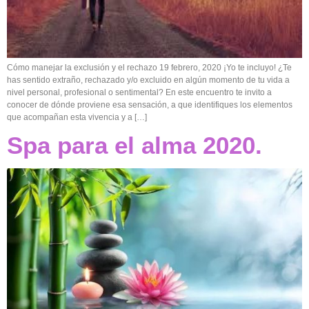
Cómo manejar la exclusión y el rechazo 19 febrero, 2020 ¡Yo te incluyo! ¿Te
has sentido extraño, rechazado y/o excluido en algún momento de tu vida a
nivel personal, profesional o sentimental? En este encuentro te invito a
conocer de dónde proviene esa sensación, a que identifiques los elementos
que acompañan esta vivencia y a […]
Spa para el alma 2020.