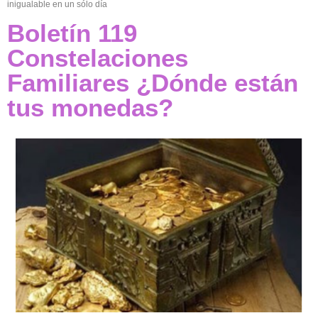
inigualable en un sólo día
Boletín 119
Constelaciones
Familiares ¿Dónde están
tus monedas?